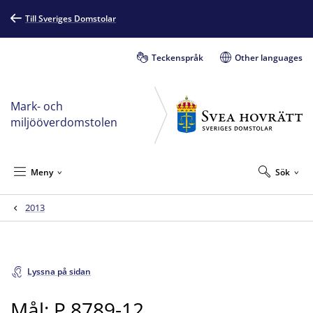
Till Sveriges Domstolar
Teckenspråk
Other languages
Mark- och
miljööverdomstolen
Meny
Sök
2013
Lyssna på sidan
Mål: P 8789-12