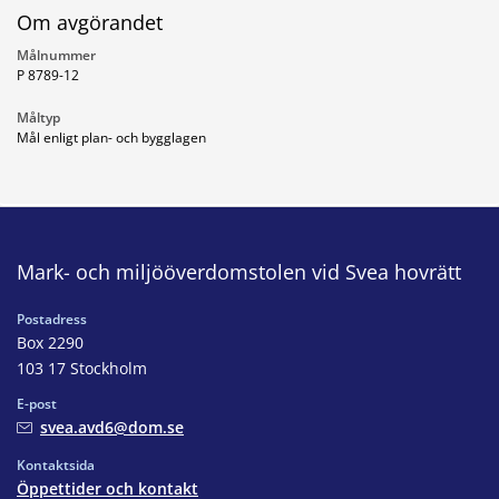
Om avgörandet
Målnummer
P 8789-12
Måltyp
Mål enligt plan- och bygglagen
Mark- och miljööverdomstolen vid Svea hovrätt
Postadress
Box 2290
103 17 Stockholm
E-post
svea.avd6@dom.se
Kontaktsida
Öppettider och kontakt