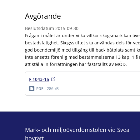
Avgörande
Beslutsdatum
2015-09-30
Frågan i målet är under vilka villkor skogsmark kan över
bostadsfatighet. Skogsskiftet ska användas dels för vedu
god boendemiljö med tillgång till bad- båtplats samt k
inte ansetts förenlig med bestämmelserna i 3 kap. 1 § 
att ställa in förrättningen har fastställts av MÖD.
F 1043-15
PDF
286 kB
Mark- och miljööverdomstolen vid Svea
hovrätt