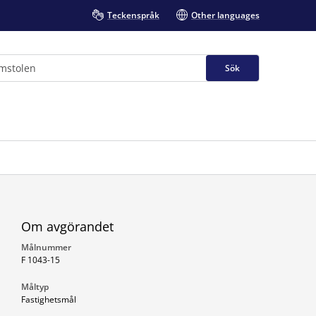
Teckenspråk
Other languages
Sök
Om avgörandet
Målnummer
F 1043-15
Måltyp
Fastighetsmål