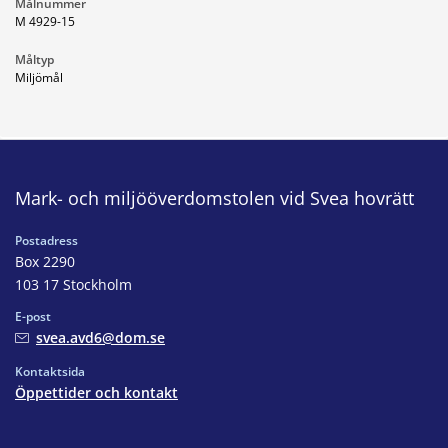
Målnummer
M 4929-15
Måltyp
Miljömål
Mark- och miljööverdomstolen vid Svea hovrätt
Postadress
Box 2290
103 17 Stockholm
E-post
svea.avd6@dom.se
Kontaktsida
Öppettider och kontakt