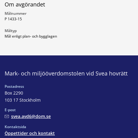
Om avgörandet
Målnummer
P 1433-15
Måltyp
Mål enligt plan- och bygglagen
Mark- och miljööverdomstolen vid Svea hovrätt
Postadress
Box 2290
103 17 Stockholm
E-post
svea.avd6@dom.se
Kontaktsida
Öppettider och kontakt