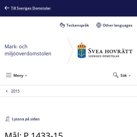
Till Sveriges Domstolar
Teckenspråk
Other languages
Mark- och
miljööverdomstolen
Meny
Sök
2015
Lyssna på sidan
Mål: P 1433-15