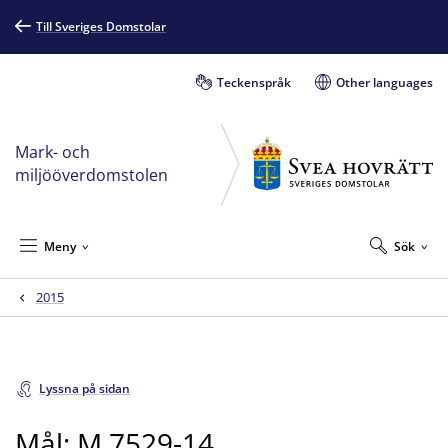
Till Sveriges Domstolar
Teckenspråk
Other languages
Mark- och
miljööverdomstolen
Meny
Sök
2015
Lyssna på sidan
Mål: M 7529-14