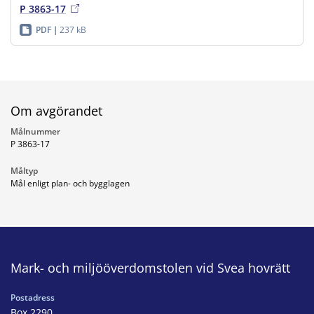
P 3863-17
PDF
237 kB
Om avgörandet
Målnummer
P 3863-17
Måltyp
Mål enligt plan- och bygglagen
Mark- och miljööverdomstolen vid Svea hovrätt
Postadress
Box 2290