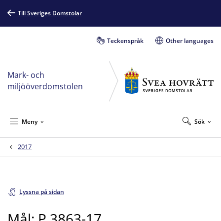
Till Sveriges Domstolar
Teckenspråk
Other languages
Mark- och
miljööverdomstolen
Meny
Sök
2017
Lyssna på sidan
Mål: P 3863-17