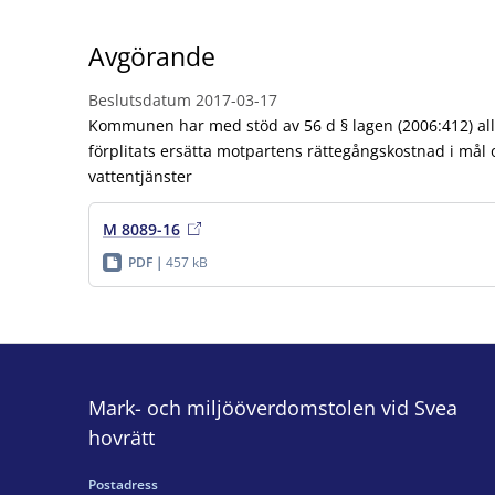
Avgörande
Beslutsdatum
2017-03-17
Kommunen har med stöd av 56 d § lagen (2006:412) al
förplitats ersätta motpartens rättegångskostnad i mål 
vattentjänster
M 8089-16
PDF
457 kB
Mark- och miljööverdomstolen vid Svea
hovrätt
Postadress