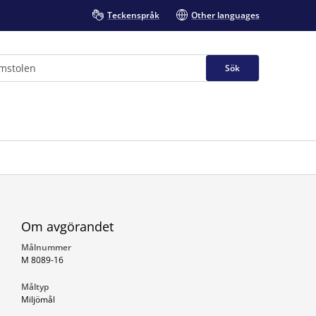
Teckenspråk
Other languages
Sök
Om avgörandet
Målnummer
M 8089-16
Måltyp
Miljömål