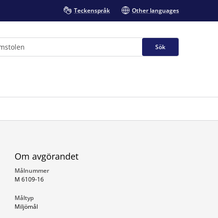
Teckenspråk
Other languages
Sök
Om avgörandet
Målnummer
M 6109-16
Måltyp
Miljömål