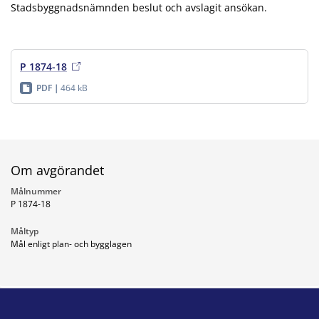
Stadsbyggnadsnämnden beslut och avslagit ansökan.
P 1874-18
PDF
464 kB
Om avgörandet
Målnummer
P 1874-18
Måltyp
Mål enligt plan- och bygglagen