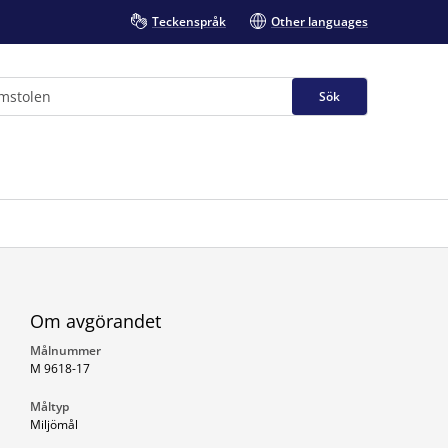
Teckenspråk
Other languages
Sök
Om avgörandet
Målnummer
M 9618-17
Måltyp
Miljömål