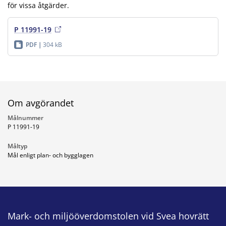
för vissa åtgärder.
P 11991-19
PDF
304 kB
Om avgörandet
Målnummer
P 11991-19
Måltyp
Mål enligt plan- och bygglagen
Mark- och miljööverdomstolen vid Svea hovrätt