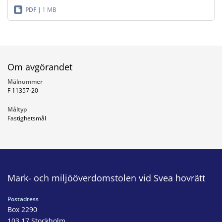
PDF
1 MB
Om avgörandet
Målnummer
F 11357-20
Måltyp
Fastighetsmål
Mark- och miljööverdomstolen vid Svea hovrätt
Postadress
Box 2290
103 17 Stockholm