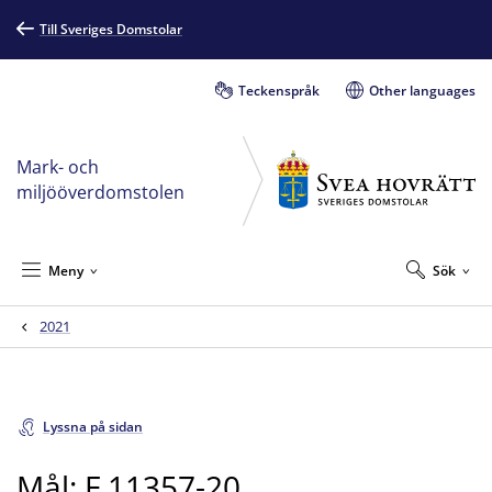
Till Sveriges Domstolar
Teckenspråk
Other languages
Mark- och
miljööverdomstolen
Meny
Sök
2021
Lyssna på sidan
Mål: F 11357-20