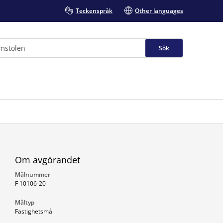
Teckenspråk
Other languages
Sök
Om avgörandet
Målnummer
F 10106-20
Måltyp
Fastighetsmål