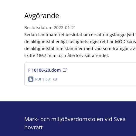
Avgörande
Beslutsdatum
2022-01-21
Sedan Lantmäteriet beslutat om ersättningslängd (vid f
delaktighetstal enligt fastighetsregistret har MÖD konst
delaktighetstal inte stämmer med vad som framgår av f
skifte 1867 m.m. och återförvisat ärendet.
F 10106-20.dom
PDF
631 kB
Mark- och miljööverdomstolen vid Svea
hovrätt