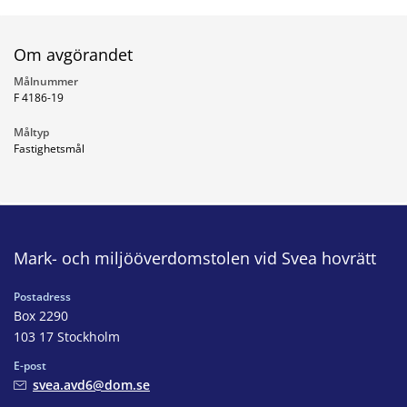
Om avgörandet
Målnummer
F 4186-19
Måltyp
Fastighetsmål
Mark- och miljööverdomstolen vid Svea hovrätt
Postadress
Box 2290
103 17 Stockholm
E-post
svea.avd6@dom.se