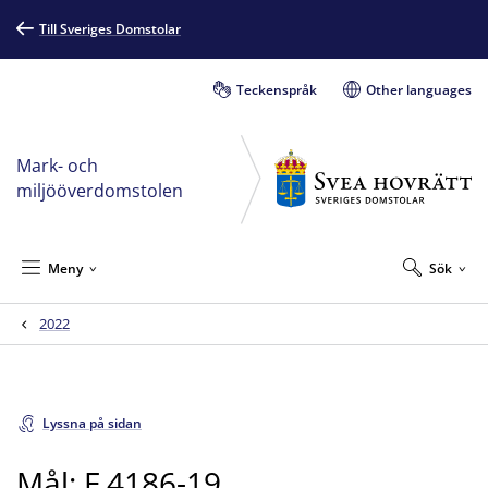
Till Sveriges Domstolar
Teckenspråk
Other languages
Mark- och
miljööverdomstolen
Meny
Sök
2022
Lyssna på sidan
Mål: F 4186-19