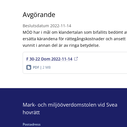
Avgörande
Beslutsdatum
2022-11-14
MÖD har i mål om klandertalan som bifallits bedömt att
ersätta kärandena för rättegångskostnader och ansett
vunnit i annan del är av ringa betydelse.
F 30-22 Dom 2022-11-14
PDF
2 MB
Mark- och miljööverdomstolen vid Svea
hovrätt
Postadress