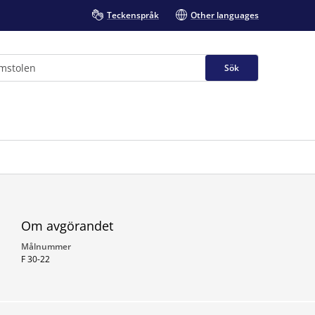
Teckenspråk
Other languages
Sök
Om avgörandet
Målnummer
F 30-22