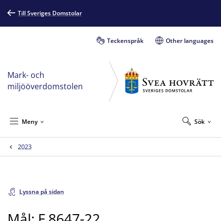
Till Sveriges Domstolar
Teckenspråk
Other languages
Mark- och
miljööverdomstolen
Meny
Sök
2023
Lyssna på sidan
Mål: F 8647-22