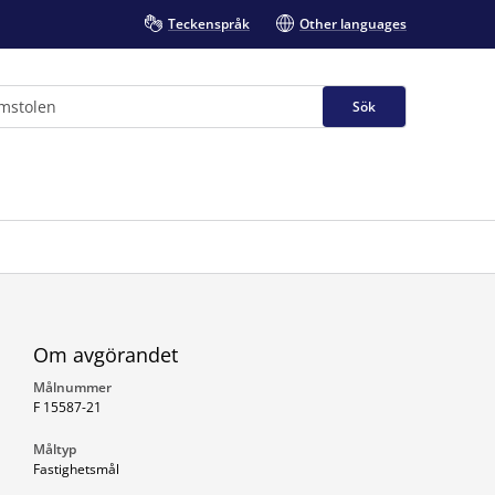
Teckenspråk
Other languages
Sök
Om avgörandet
Målnummer
F 15587-21
Måltyp
Fastighetsmål