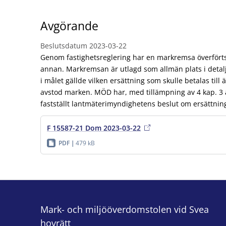
Avgörande
Beslutsdatum
2023-03-22
Genom fastighetsreglering har en markremsa överförts f
annan. Markremsan är utlagd som allmän plats i detal
i målet gällde vilken ersättning som skulle betalas till
avstod marken. MÖD har, med tillämpning av 4 kap. 3 a
fastställt lantmäterimyndighetens beslut om ersättnin
F 15587-21 Dom 2023-03-22
PDF
479 kB
Mark- och miljööverdomstolen vid Svea
hovrätt