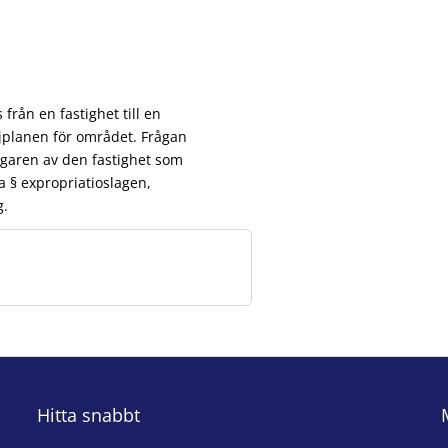
rån en fastighet till en
jplanen för området. Frågan
 ägaren av den fastighet som
 § expropriatioslagen,
g.
Hitta snabbt