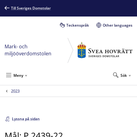
Till Sveriges Domstolar
Teckenspråk
Other languages
Mark- och
miljööverdomstolen
Meny
Sök
2023
Lyssna på sidan
Mål: P 2439-22