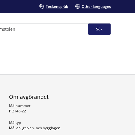
Teckenspråk
Other languages
Sök
Om avgörandet
Målnummer
P 2146-22
Måltyp
Mål enligt plan- och bygglagen