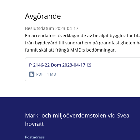
Avgörande
Beslutsdatum
2023-04-17
En arrendators överklagande av beviljat bygglov för bl
från bygdegård till vandrarhem på grannfastigheten ha
funnit skäl att frångå MMD:s bedömningar.
P 2146-22 Dom 2023-04-17
PDF
1 MB
Mark- och miljööverdomstolen vid Svea
hovrätt
Postadress