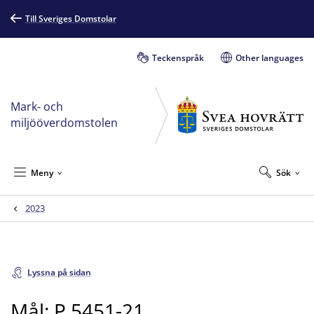
Till Sveriges Domstolar
Teckenspråk
Other languages
Mark- och
miljööverdomstolen
Meny
Sök
2023
Lyssna på sidan
Mål: P 5451-21