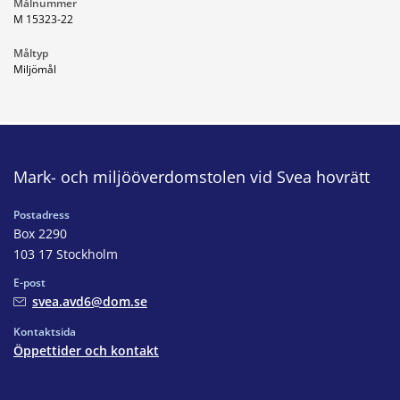
Målnummer
M 15323-22
Måltyp
Miljömål
Mark- och miljööverdomstolen vid Svea hovrätt
Postadress
Box 2290
103 17 Stockholm
E-post
svea.avd6@dom.se
Kontaktsida
Öppettider och kontakt