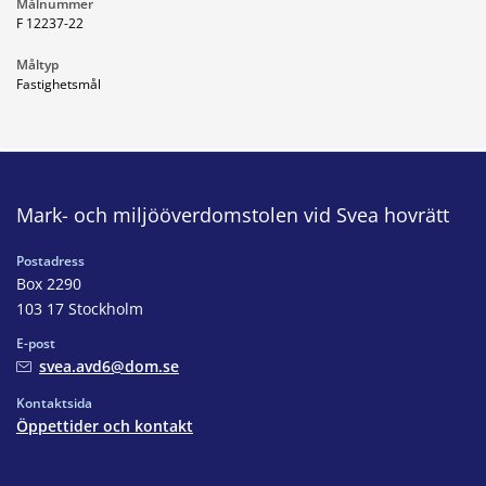
Målnummer
F 12237-22
Måltyp
Fastighetsmål
Mark- och miljööverdomstolen vid Svea hovrätt
Postadress
Box 2290
103 17 Stockholm
E-post
svea.avd6@dom.se
Kontaktsida
Öppettider och kontakt