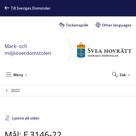
Till Sveriges Domstolar
Teckenspråk
Other languages
Mark- och
miljööverdomstolen
Meny
Sök
2023
Lyssna på sidan
Mål: F 3146-22