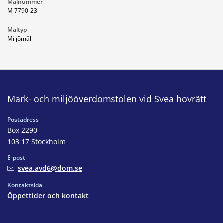
Målnummer
M 7790-23
Måltyp
Miljömål
Mark- och miljööverdomstolen vid Svea hovrätt
Postadress
Box 2290
103 17 Stockholm
E-post
svea.avd6@dom.se
Kontaktsida
Öppettider och kontakt