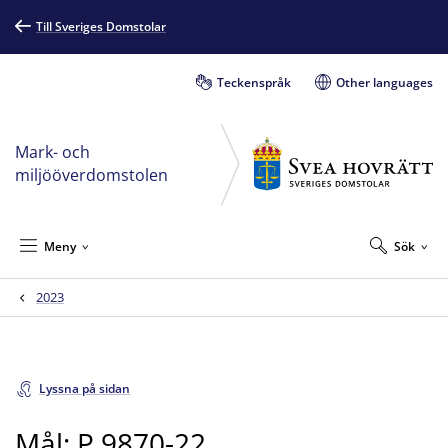
Till Sveriges Domstolar
Teckenspråk
Other languages
Mark- och
miljööverdomstolen
Meny
Sök
2023
Lyssna på sidan
Mål: P 9870-22