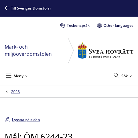
Till Sveriges Domstolar
Teckenspråk
Other languages
Mark- och
miljööverdomstolen
Meny
Sök
2023
Lyssna på sidan
Mål: ÖM 6244-23