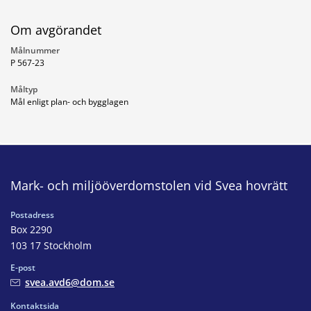
Om avgörandet
Målnummer
P 567-23
Måltyp
Mål enligt plan- och bygglagen
Mark- och miljööverdomstolen vid Svea hovrätt
Postadress
Box 2290
103 17 Stockholm
E-post
svea.avd6@dom.se
Kontaktsida