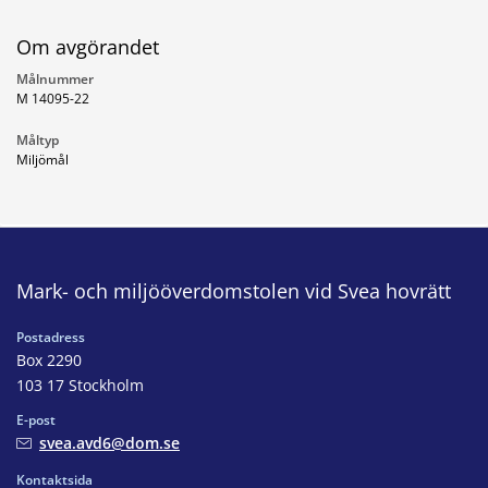
Om avgörandet
Målnummer
M 14095-22
Måltyp
Miljömål
Mark- och miljööverdomstolen vid Svea hovrätt
Postadress
Box 2290
103 17 Stockholm
E-post
svea.avd6@dom.se
Kontaktsida