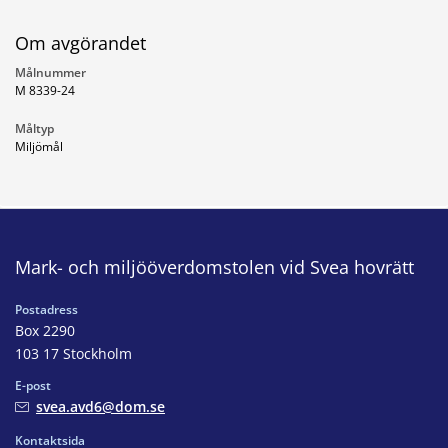
Om avgörandet
Målnummer
M 8339-24
Måltyp
Miljömål
Mark- och miljööverdomstolen vid Svea hovrätt
Postadress
Box 2290
103 17 Stockholm
E-post
svea.avd6@dom.se
Kontaktsida