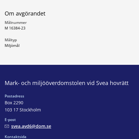
Om avgörandet
Målnummer
M 16384-23
Måltyp
Miljömål
Mark- och miljööverdomstolen vid Svea hovrätt
Postadress
Box 2290
103 17 Stockholm
E-post
svea.avd6@dom.se
Kontaktsida