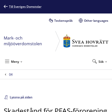
Till Sveriges Domstolar
Teckenspråk
Other languages
Mark- och
miljööverdomstolen
Meny
Sök
04
Lyssna på sidan
Skadestånd för PFAS-förorening