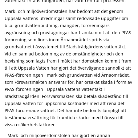
vattentäkt i Stadsträdgården, har varit central i processen.
Mark- och miljööverdomstolen har bedömt att det genom
Uppsala Vattens utredningar samt redovisade uppgifter om
bl.a. grundvattenbildning, mängder, föroreningars
avgränsning och provtagningar har framkommit att den PFAS-
förorening som finns inom Ärnaområdet sprids via
grundvattnet i åssystemet till Stadsträdgårdens vattentäkt.
Vid en samlad bedömning av de omständigheter och den
bevisning som lagts fram i målet har domstolen kommit fram
till att Uppsala Vatten har gjort det övervägande sannolikt att
PFAS-föroreningen i mark och grundvatten vid Ärnaområdet,
som Försvarsmakten ansvarar för, har orsakat skada i form av
PFAS-föroreningen i Uppsala Vattens vattentäkt i
Stadsträdgården. Försvarsmakten ska betala skadestånd till
Uppsala Vatten för uppkomna kostnader med att rena det
PFAS-förorenade vattnet. Det har inte bedömts lämpligt att
bestämma ersättning för framtida skador med hänsyn till
vissa osäkerhetsfaktorer.
- Mark- och miljööverdomstolen har gjort en annan