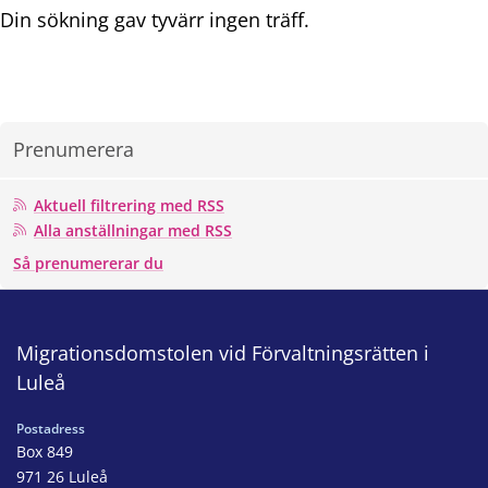
Din sökning gav tyvärr ingen träff.
Prenumerera
Aktuell filtrering med RSS
Alla anställningar med RSS
Så prenumererar du
Migrationsdomstolen vid Förvaltningsrätten i
Luleå
Postadress
Box 849
971 26 Luleå