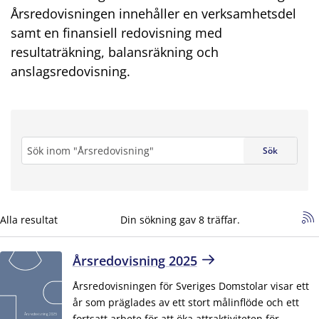
Årsredovisningen innehåller en verksamhetsdel
samt en finansiell redovisning med
resultaträkning, balansräkning och
anslagsredovisning.
Sök
Sök
sökning
Alla resultat
*
Din sökning gav 8 träffar.
Årsredovisning 2025
Årsredovisningen för Sveriges Domstolar visar ett
år som präglades av ett stort målinflöde och ett
fortsatt arbete för att öka attraktiviteten för