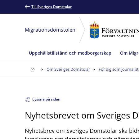
Till Sveriges Domstolar
Migrationsdomstolen
Uppehållstillstånd och medborgarskap
Om Migr
Om Sveriges Domstolar
För dig som journalist
Lyssna på sidan
Nyhetsbrevet om Sveriges 
Nyhetsbrev om Sveriges Domstolar ska bidr
kunskapen om domstolarnas och nämnderna