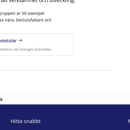
ruppen är till exempel
s nära, beslutsfattare och
omstolar
etsbrev om Sveriges Domstolar
tolar, Nyhetsbrev om Sveriges Domstolar
.
nk
n
Hitta snabbt