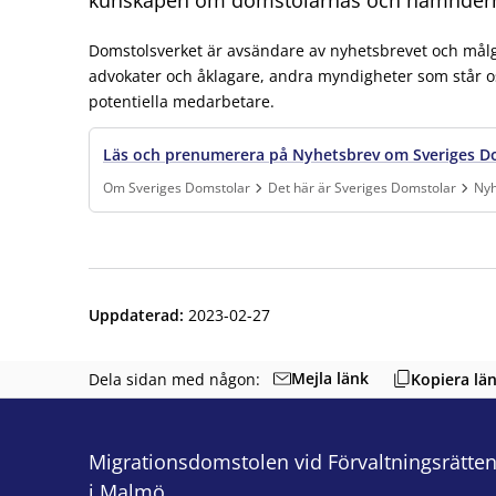
Domstolsverket är avsändare av nyhetsbrevet och målg
advokater och åklagare, andra myndigheter som står os
potentiella medarbetare.
Läs och prenumerera på Nyhetsbrev om Sveriges D
Om Sveriges Domstolar
Det här är Sveriges Domstolar
Nyh
Finns under:
Om Sveriges Domstolar, Det här är Sveriges Doms
Uppdaterad
:
2023-02-27
Mejla länk
Dela sidan med någon:
Kopiera lä
Migrationsdomstolen vid Förvaltningsrätte
i Malmö