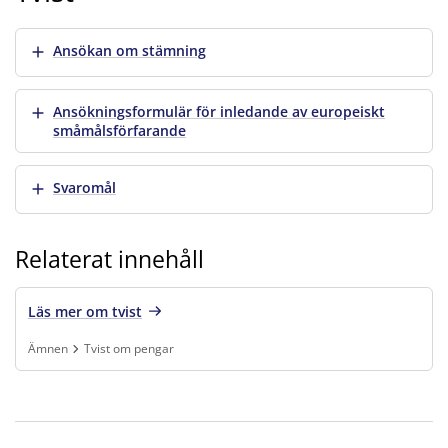
Visa mer
Ansökan om stämning
Visa mer
Ansökningsformulär för inledande av europeiskt
småmålsförfarande
Visa mer
Svaromål
Relaterat innehåll
Läs mer om tvist
Ämnen
Tvist om pengar
Finns under:
Ämnen, Tvist om pengar
.