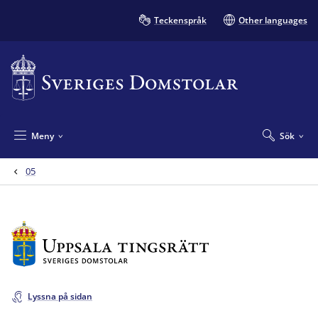
Teckenspråk
Other languages
Meny
Sök
05
Lyssna på sidan