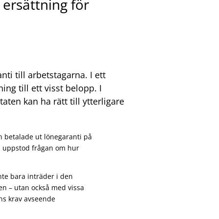
e ersättning för
i till arbetstagarna. I ett
g till ett visst belopp. I
ten kan ha rätt till ytterligare
n betalade ut lönegaranti på
en uppstod frågan om hur
nte bara inträder i den
elen – utan också med vissa
ens krav avseende