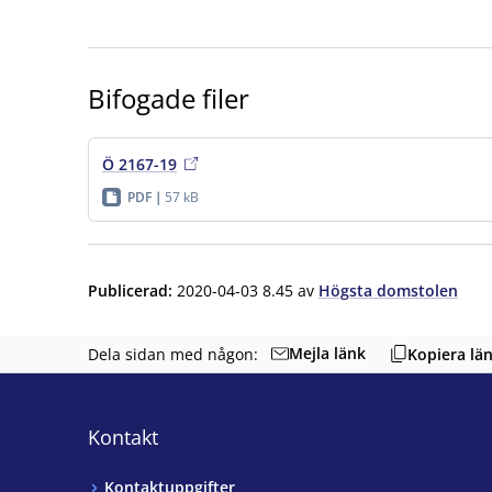
Bifogade filer
Ö 2167-19
PDF
57 kB
Publicerad
:
2020-04-03 8.45
av
Högsta domstolen
Mejla länk
Dela sidan med någon:
Kopiera lä
Kontakt
Kontaktuppgifter