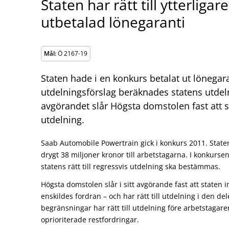
Staten har rätt till ytterligar
utbetalad lönegaranti
Mål:
Ö 2167-19
Staten hade i en konkurs betalat ut lönegarant
utdelningsförslag beräknades statens utdelnin
avgörandet slår Högsta domstolen fast att sta
utdelning.
Saab Automobile Powertrain gick i konkurs 2011. State
drygt 38 miljoner kronor till arbetstagarna. I konkurs
statens rätt till regressvis utdelning ska bestämmas.
Högsta domstolen slår i sitt avgörande fast att staten i
enskildes fordran – och har rätt till utdelning i den d
begränsningar har rätt till utdelning före arbetstagar
oprioriterade restfordringar.