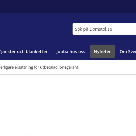
Sök
Tjänster och blanketter
Jobba hos oss
Nyheter
Om Sver
tterligare ersättning för utbetalad lönegaranti