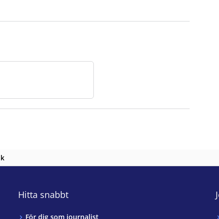
nk
Hitta snabbt
För dig som journalist