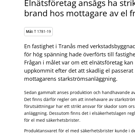
Elnätsföretag ansågs ha stri
brand hos mottagare av el f
Mål:
T 1781-19
En fastighet i Tranås med verkstadsbyggna
för hög spänning hade överförts till fastig
Frågan i målet var om ett elnätsföretag kan
uppkommit efter det att skadlig el passerat 
mottagarens starkströmsanläggning.
Sedan gammalt anses produktion och handhavande av e
Det finns därför regler om att innehavare av starkstr
förutsättningar har ett strikt ansvar för skador som or
anläggning. Dessutom finns det i elsäkerhetslagen reg
för el med säkerhetsbrister.
Produktansvaret för el med säkerhetsbrister kunde i de