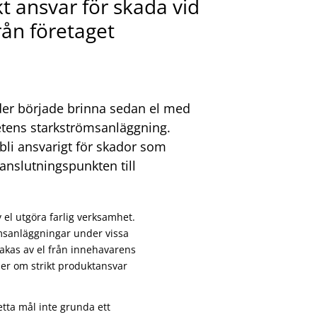
kt ansvar för skada vid
rån företaget
der började brinna sedan el med
hetens starkströmsanläggning.
 bli ansvarigt för skador som
anslutningspunkten till
l utgöra farlig verksamhet.
ömsanläggningar under vissa
sakas av el från innehavarens
ler om strikt produktansvar
tta mål inte grunda ett