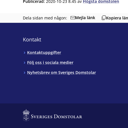
Publicerad
:
2020-10-23 8.45
av
Högsta domstolen
Mejla länk
Dela sidan med någon:
Kopiera lä
Kontakt
Kontaktuppgifter
Följ oss i sociala medier
Nyhetsbrev om Sveriges Domstolar