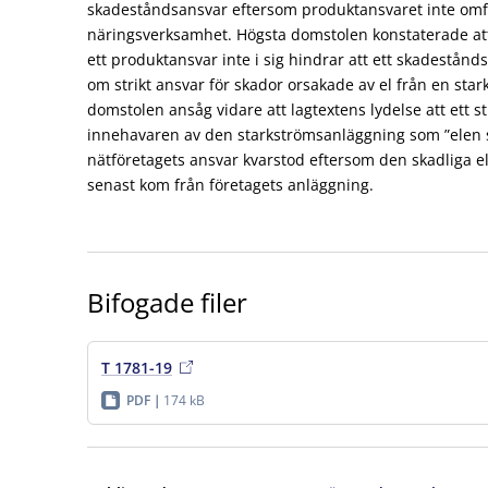
skadeståndsansvar eftersom produktansvaret inte omf
näringsverksamhet. Högsta domstolen konstaterade at
ett produktansvar inte i sig hindrar att ett skadestån
om strikt ansvar för skador orsakade av el från en sta
domstolen ansåg vidare att lagtextens lydelse att ett str
innehavaren av den starkströmsanläggning som ”elen s
nätföretagets ansvar kvarstod eftersom den skadliga
senast kom från företagets anläggning.
Bifogade filer
T 1781-19
PDF
174 kB