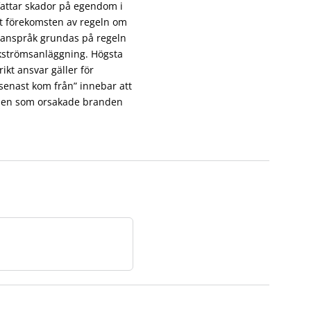
attar skador på egendom i
t förekomsten av regeln om
dsanspråk grundas på regeln
rkströmsanläggning. Högsta
ikt ansvar gäller för
enast kom från” innebar att
 elen som orsakade branden