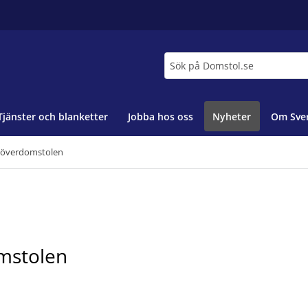
Sök
Tjänster och blanketter
Jobba hos oss
Nyheter
Om Sver
söverdomstolen
mstolen