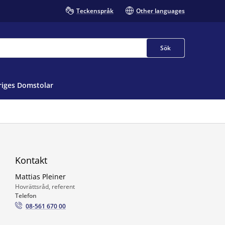
Teckenspråk
Other languages
Sök
iges Domstolar
Kontakt
Mattias Pleiner
Hovrättsråd, referent
Telefon
08-561 670 00