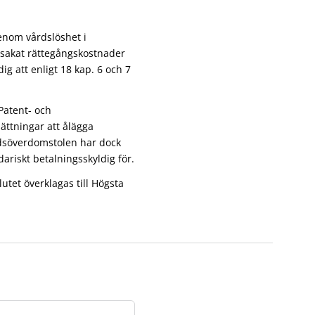
genom vårdslöshet i
sakat rättegångskostnader
ig att enligt 18 kap. 6 och 7
Patent- och
ättningar att ålägga
adsöverdomstolen har dock
dariskt betalningsskyldig för.
utet överklagas till Högsta