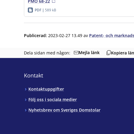
PMÖ 68-22
PDF
589 kB
Publicerad
:
2023-02-27 13.49
av
Patent- och marknads
Mejla länk
Dela sidan med någon:
Kopiera lä
Kontakt
Kontaktuppgifter
Följ oss i sociala medier
Nyhetsbrev om Sveriges Domstolar