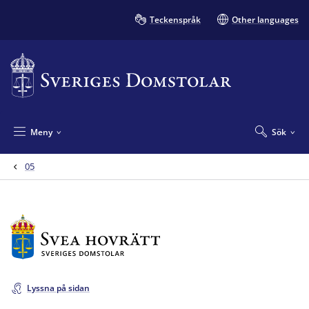
Teckenspråk
Other languages
Meny
Sök
05
Lyssna på sidan