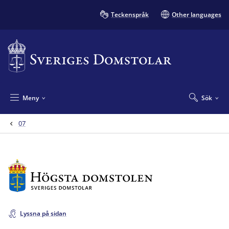
Teckenspråk
Other languages
Meny
Sök
07
Lyssna på sidan