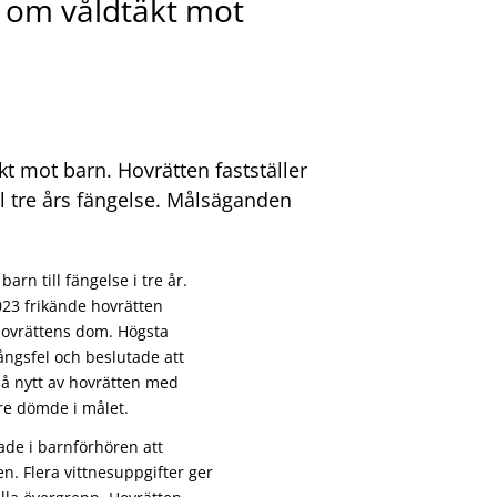
om våldtäkt mot
t mot barn. Hovrätten fastställer
l tre års fängelse. Målsäganden
rn till fängelse i tre år.
23 frikände hovrätten
ovrättens dom. Högsta
ångsfel och beslutade att
på nytt av hovrätten med
e dömde i målet.
ade i barnförhören att
len. Flera vittnesuppgifter ger