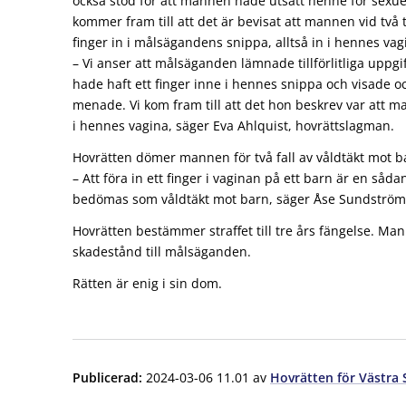
också stöd för att mannen hade utsatt henne för sexue
kommer fram till att det är bevisat att mannen vid två ti
finger in i målsägandens snippa, alltså in i hennes vag
– Vi anser att målsäganden lämnade tillförlitliga uppg
hade haft ett finger inne i hennes snippa och visade
menade. Vi kom fram till att det hon beskrev var att ma
i hennes vagina, säger Eva Ahlquist, hovrättslagman.
Hovrätten dömer mannen för två fall av våldtäkt mot b
– Att föra in ett finger i vaginan på ett barn är en såd
bedömas som våldtäkt mot barn, säger Åse Sundström,
Hovrätten bestämmer straffet till tre års fängelse. Man
skadestånd till målsäganden.
Rätten är enig i sin dom.
Publicerad
:
2024-03-06 11.01
av
Hovrätten för Västra 