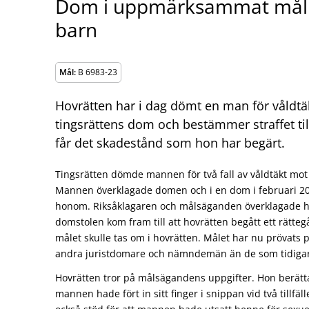
Dom i uppmärksammat mål 
barn
Mål:
B 6983-23
Hovrätten har i dag dömt en man för våldtäk
tingsrättens dom och bestämmer straffet til
får det skadestånd som hon har begärt.
Tingsrätten dömde mannen för två fall av våldtäkt mot ba
Mannen överklagade domen och i en dom i februari 20
honom. Riksåklagaren och målsäganden överklagade h
domstolen kom fram till att hovrätten begått ett rätteg
målet skulle tas om i hovrätten. Målet har nu prövats 
andra juristdomare och nämndemän än de som tidigar
Hovrätten tror på målsägandens uppgifter. Hon berätt
mannen hade fört in sitt finger i snippan vid två tillfäl