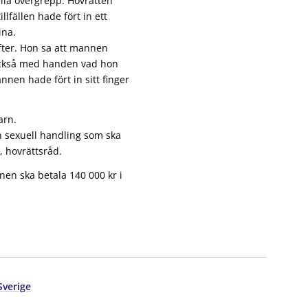
lla övergrepp. Hovrätten
llfällen hade fört in ett
ina.
ifter. Hon sa att mannen
 också med handen vad hon
nnen hade fört in sitt finger
arn.
an sexuell handling som ska
 hovrättsråd.
nen ska betala 140 000 kr i
Sverige