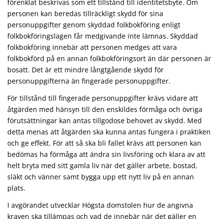
förenklat beskrivas som ett tillstånd till identitetsbyte. Om
personen kan beredas tillräckligt skydd för sina
personuppgifter genom skyddad folkbokföring enligt
folkbokföringslagen får medgivande inte lämnas. Skyddad
folkbokföring innebär att personen medges att vara
folkbokförd på en annan folkbokföringsort än där personen är
bosatt. Det är ett mindre långtgående skydd för
personuppgifterna än fingerade personuppgifter.
För tillstånd till fingerade personuppgifter krävs vidare att
åtgärden med hänsyn till den enskildes förmåga och övriga
förutsättningar kan antas tillgodose behovet av skydd. Med
detta menas att åtgärden ska kunna antas fungera i praktiken
och ge effekt. För att så ska bli fallet krävs att personen kan
bedömas ha förmåga att ändra sin livsföring och klara av att
helt bryta med sitt gamla liv när det gäller arbete, bostad,
släkt och vänner samt bygga upp ett nytt liv på en annan
plats.
I avgörandet utvecklar Högsta domstolen hur de angivna
kraven ska tillämpas och vad de innebär när det gäller en