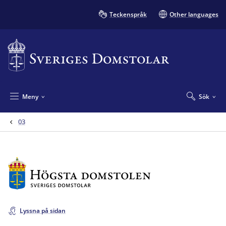
Teckenspråk
Other languages
Meny
Sök
03
Lyssna på sidan