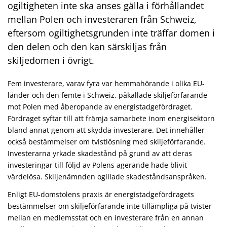
ogiltigheten inte ska anses gälla i förhållandet
mellan Polen och investeraren från Schweiz,
eftersom ogiltighetsgrunden inte träffar domen i
den delen och den kan särskiljas från
skiljedomen i övrigt.
Fem investerare, varav fyra var hemmahörande i olika EU-
länder och den femte i Schweiz, påkallade skiljeförfarande
mot Polen med åberopande av energistadgefördraget.
Fördraget syftar till att främja samarbete inom energisektorn
bland annat genom att skydda investerare. Det innehåller
också bestämmelser om tvistlösning med skiljeförfarande.
Investerarna yrkade skadestånd på grund av att deras
investeringar till följd av Polens agerande hade blivit
värdelösa. Skiljenämnden ogillade skadeståndsanspråken.
Enligt EU-domstolens praxis är energistadgefördragets
bestämmelser om skiljeförfarande inte tillämpliga på tvister
mellan en medlemsstat och en investerare från en annan