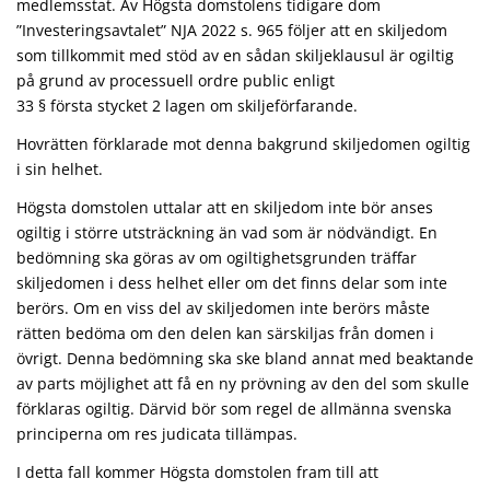
medlemsstat. Av Högsta domstolens tidigare dom
”Investeringsavtalet” NJA 2022 s. 965 följer att en skiljedom
som tillkommit med stöd av en sådan skiljeklausul är ogiltig
på grund av processuell ordre public enligt
33 § första stycket 2 lagen om skiljeförfarande.
Hovrätten förklarade mot denna bakgrund skiljedomen ogiltig
i sin helhet.
Högsta domstolen uttalar att en skiljedom inte bör anses
ogiltig i större utsträckning än vad som är nödvändigt. En
bedömning ska göras av om ogiltighetsgrunden träffar
skiljedomen i dess helhet eller om det finns delar som inte
berörs. Om en viss del av skiljedomen inte berörs måste
rätten bedöma om den delen kan särskiljas från domen i
övrigt. Denna bedömning ska ske bland annat med beaktande
av parts möjlighet att få en ny prövning av den del som skulle
förklaras ogiltig. Därvid bör som regel de allmänna svenska
principerna om res judicata tillämpas.
I detta fall kommer Högsta domstolen fram till att