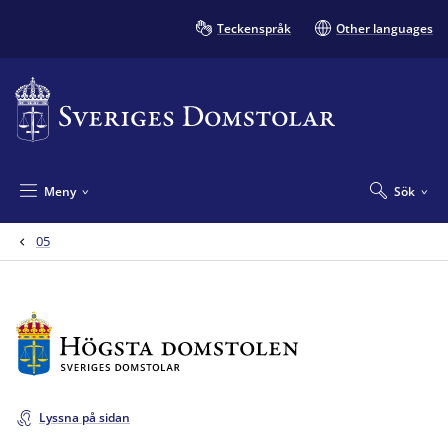
Teckenspråk
Other languages
Meny
Sök
05
Lyssna på sidan