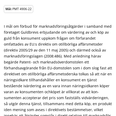
Mål:
PMT 4906-22
I mål om förbud för marknadsföringsåtgärder i samband med
företaget Guldbrevs erbjudande om värdering av och köp av
guld från konsument uppkom frågan om förfarandet
omfattades av EU:s direktiv om otillbörliga affärsmetoder
(direktiv 2005/29 av den 11 maj 2005) och därmed också av
marknadsföringslagen (2008:486). Med anledning härav
begärde Patent- och marknadsöverdomstolen ett
förhandsavgörande från EU-domstolen som i dom slog fast att
direktivet om otillbörliga affärs­metoderska tolkas så att när en
närings­­id­kare till­handahåller en konsument en tjänst
bestående ivärdering av en vara innan närings­id­karen köper
varan av konsumenten ochköpet är villkorat av att kon­
sumenten accep­t­erar det pris som fastställs vidvärderingen,
så utgör denna tjänst, till­sammans med detta köp, en produkt
iden mening som avses i direktivets bestämmel­ser, vilket
inne­bär att åtgärder somstår i direkt relation till marknadsför­