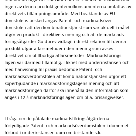
ingen av denna produkt gent­emotkonsumenterna omfattas av
direktivets tillämpnings­område. Med beaktande av EU-
domstolens besked angav Patent- och mark­nads­­över­
domstolen att den kombinationstjänst som var aktuell i målet
utgör en produkt i direktivets mening och att de mark­nads­
föringsåtgärder Guld­brev vidtagit i direkt relation till denna
pro­dukt utgör affärsmetoder i den mening som avses i
direktivet om otillbörliga affärs­metoder. Marknadsförings­
lagen var därmed til­lämplig. I likhet med underinstansen och
med hänvisning till praxis bedömde Patent- och
marknadsöverdomstolen att kom­bi­nationstjänsten utgör ett
köperbjudande i marknads­föringslagens mening och att
marknadsföringen därför ska innehålla den information som
anges i 12 § marknadsföringslagen om bl.a. prisangivel­ser.
I fråga om de påtalade marknadsföringsåtgärderna
förtydligade Patent- och marknadsöver­domstolen i domen ett
förbud i underinstansen dom om bristande s.k.