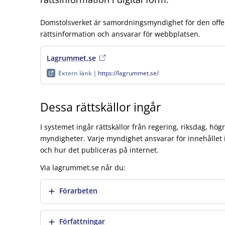
Domstolsverket är samordningsmyndighet för den offen
rättsinformation och ansvarar för webbplatsen.
Lagrummet.se
, extern länk
, öppnas i ny flik
Extern länk
https://lagrummet.se/
Dessa rättskällor ingår
I systemet ingår rättskällor från regering, riksdag, hög
myndigheter. Varje myndighet ansvarar för innehållet i
och hur det publiceras på internet.
Via lagrummet.se når du:
Visa mer
Förarbeten
Visa mer
Författningar