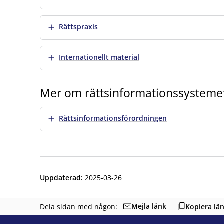
Visa mer
Rättspraxis
Visa mer
Internationellt material
Mer om rättsinformationssysteme
Visa mer
Rättsinformationsförordningen
Uppdaterad
:
2025-03-26
Mejla länk
Dela sidan med någon:
Kopiera lä