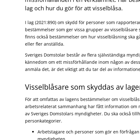
lag och hur du gör för att visselblåsa.
I lag (2021:890) om skydd för personer som rapportera
bestämmelser som ger vissa grupper av visselblåsare 
finns också bestämmelser om hur visselblåsning ska gå
eller fler anställda.
Sveriges Domstolar består av flera självständiga mynd
kännedom om ett missförhållande inom någon av dessa
anmäla det, är det viktigt att du tar del av informatio
Visselblåsare som skyddas av lage
För att omfattas av lagens bestämmelser om visselblåsn
arbetsrelaterat sammanhang har fått information om
av Sveriges Domstolars myndigheter. Du ska också till
personkategorier.
Arbetstagare och personer som gör en förfrågan 
myndigheten