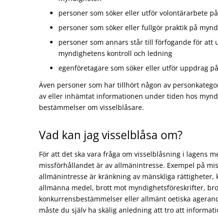
personer som söker eller utför volontärarbete 
personer som söker eller fullgör praktik på myn
personer som annars står till förfogande för att 
myndighetens kontroll och ledning
egenföretagare som söker eller utför uppdrag 
Även personer som har tillhört någon av personkategor
av eller inhämtat informationen under tiden hos mynd
bestämmelser om visselblåsare.
Vad kan jag visselblåsa om?
För att det ska vara fråga om visselblåsning i lagens m
missförhållandet är av allmänintresse. Exempel på mi
allmänintresse är kränkning av mänskliga rättigheter, 
allmänna medel, brott mot myndighetsföreskrifter, bro
konkurrensbestämmelser eller allmänt oetiska ageran
måste du själv ha skälig anledning att tro att informa