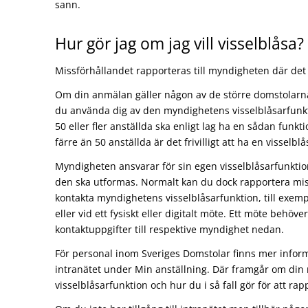
sann.
Hur gör jag om jag vill visselblåsa?
Missförhållandet rapporteras till myndigheten där det
Om din anmälan gäller någon av de större domstolarna
du använda dig av den myndighetens visselblåsarfunk
50 eller fler anställda ska enligt lag ha en sådan funk
färre än 50 anställda är det frivilligt att ha en visselbl
Myndigheten ansvarar för sin egen visselblåsarfunkti
den ska utformas. Normalt kan du dock rapportera mi
kontakta myndighetens visselblåsarfunktion, till exempe
eller vid ett fysiskt eller digitalt möte. Ett möte behöve
kontaktuppgifter till respektive myndighet nedan.
För personal inom Sveriges Domstolar finns mer infor
intranätet under Min anställning. Där framgår om din
visselblåsarfunktion och hur du i så fall gör för att r