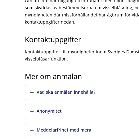
Om du inte har tillgång till intranätet men tillhör någ
som skyddas av bestämmelserna om visselblåsning, o
myndigheten där missförhållandet har ägt rum för vid
kontaktuppgifter nedan.
Kontaktuppgifter
Kontaktuppgifter till myndigheter inom Sveriges Domst
visselblåsarfunktion.
Mer om anmälan
Visa mer
Vad ska anmälan innehålla?
Visa mer
Anonymitet
Visa mer
Meddelarfrihet med mera