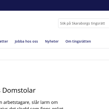
Sök
etter
Jobba hos oss
Nyheter
Om tingsrätten
s Domstolar
en arbetstagare, slår larm om
rivs det skydd som finns enligt