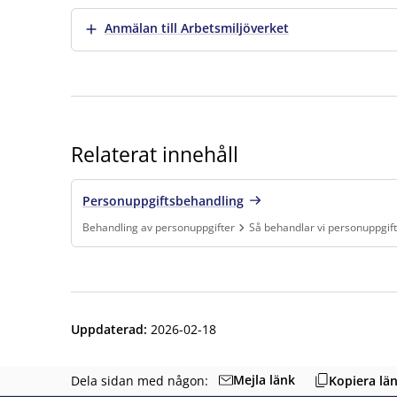
Visa mer
Anmälan till Arbetsmiljöverket
Relaterat innehåll
Personuppgiftsbehandling
Behandling av personuppgifter
Så behandlar vi personuppgif
Finns under:
Behandling av personuppgifter, Så behandlar vi pe
Uppdaterad
:
2026-02-18
Mejla länk
Dela sidan med någon:
Kopiera lä