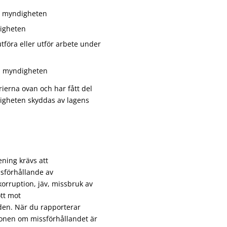
på myndigheten
digheten
utföra eller utför arbete under
på myndigheten
ierna ovan och har fått del
igheten skyddas av lagens
ening krävs att
ssförhållande av
korruption, jäv, missbruk av
tt mot
den. När du rapporterar
tionen om missförhållandet är