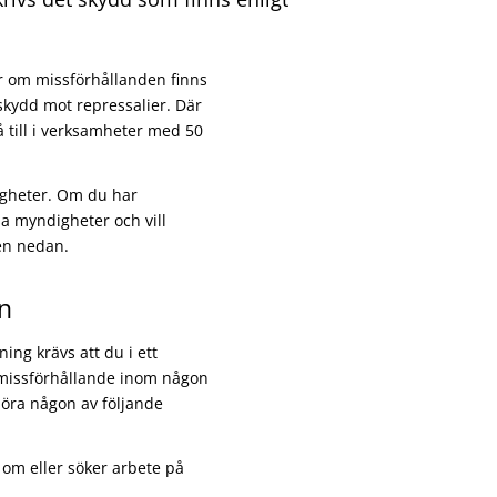
r om missförhållanden finns
skydd mot repressalier. Där
 till i verksamheter med 50
igheter. Om du har
 myndigheter och vill
nen nedan.
n
ing krävs att du i ett
 missförhållande inom någon
höra någon av följande
om eller söker arbete på