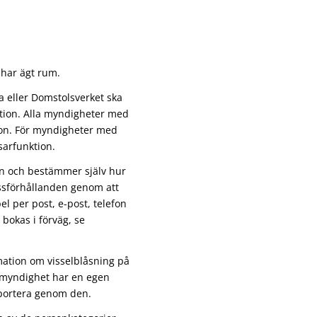
 har ägt rum.
 eller Domstolsverket ska
tion. Alla myndigheter med
tion. För myndigheter med
åsarfunktion.
on och bestämmer själv hur
ssförhållanden genom att
l per post, e-post, telefon
r bokas i förväg, se
mation om visselblåsning på
 myndighet har en egen
apportera genom den.