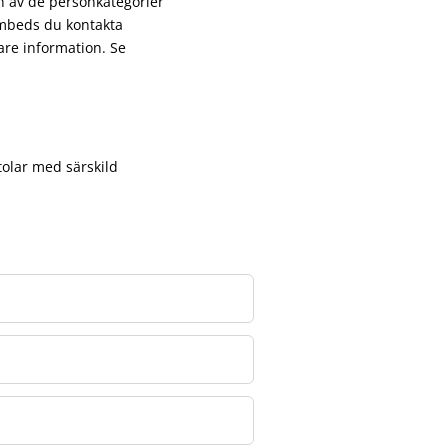
on av de personkategorier
mbeds du kontakta
are information. Se
olar med särskild