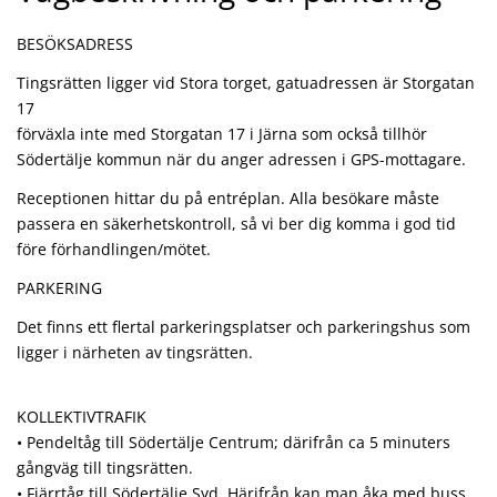
BESÖKSADRESS
Tingsrätten ligger vid Stora torget, gatuadressen är Storgatan
17
förväxla inte med Storgatan 17 i Järna som också tillhör
Södertälje kommun när du anger adressen i GPS-mottagare.
Receptionen hittar du på entréplan. Alla besökare måste
passera en säkerhetskontroll, så vi ber dig komma i god tid
före förhandlingen/mötet.
PARKERING
Det finns ett flertal parkeringsplatser och parkeringshus som
ligger i närheten av tingsrätten.
KOLLEKTIVTRAFIK
• Pendeltåg till Södertälje Centrum; därifrån ca 5 minuters
gångväg till tingsrätten.
• Fjärrtåg till Södertälje Syd. Härifrån kan man åka med buss