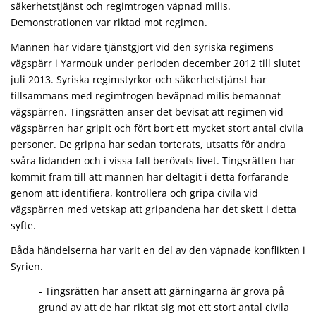
säkerhetstjänst och regimtrogen väpnad milis.
Demonstrationen var riktad mot regimen.
Mannen har vidare tjänstgjort vid den syriska regimens
vägspärr i Yarmouk under perioden december 2012 till slutet
juli 2013. Syriska regimstyrkor och säkerhetstjänst har
tillsammans med regimtrogen beväpnad milis bemannat
vägspärren. Tingsrätten anser det bevisat att regimen vid
vägspärren har gripit och fört bort ett mycket stort antal civila
personer. De gripna har sedan torterats, utsatts för andra
svåra lidanden och i vissa fall berövats livet. Tingsrätten har
kommit fram till att mannen har deltagit i detta förfarande
genom att identifiera, kontrollera och gripa civila vid
vägspärren med vetskap att gripandena har det skett i detta
syfte.
Båda händelserna har varit en del av den väpnade konflikten i
Syrien.
- Tingsrätten har ansett att gärningarna är grova på
grund av att de har riktat sig mot ett stort antal civila