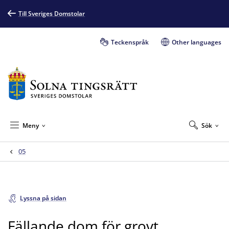
Till Sveriges Domstolar
Teckenspråk
Other languages
Meny
Sök
05
Lyssna på sidan
Fällande dom för grovt