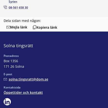
Syrien
08-561 658 30
Dela sidan med någon:
Mejla länk
Kopiera länk
Solna tingsrätt
Postadress
Box 1356
171 26 Solna
E-post
solna.tingsratt@dom.se
Kontaktsida
Öppettider och kontakt